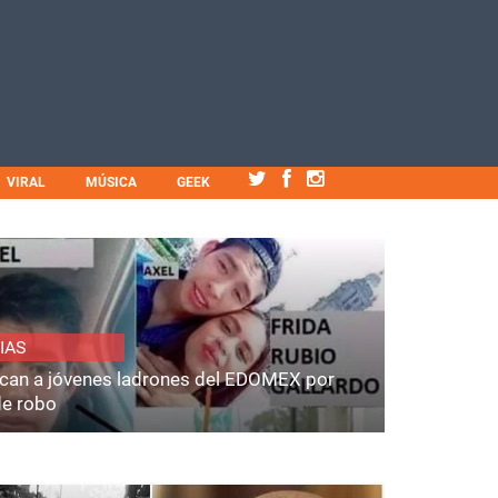
VIRAL
MÚSICA
GEEK
IAS
fican a jóvenes ladrones del EDOMEX por
de robo