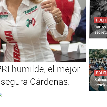
POLIT
Carlos 
secret
RI humilde, el mejor
POLIT
 asegura Cárdenas.
Salina
desclas