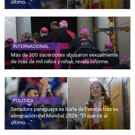
último…”
INTERNACIONAL
Más de 300 sacerdotes abusaron sexualmente
de más de mil niños y niñas, revela informe.
POLITICA
Senadora paraguaya se burla de Francia tras su
eliminación del Mundial 2026: “El que ríe al
último…”