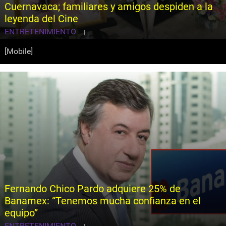
Cuernavaca; familiares y amigos despiden a la
leyenda del Cine
ENTRETENIMIENTO
|
[Mobile]
Fernando Chico Pardo adquiere 25% de
Banamex: “Tenemos mucha confianza en el
equipo”
ENTRETENIMIENTO