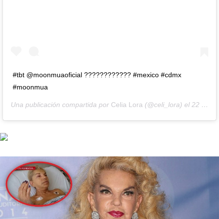
#tbt @moonmuaoficial ???????????? #mexico #cdmx
#moonmua
Una publicación compartida por
Celia Lora
(@celi_lora) el
22 de Ago de 2019 a las 8:40 PDT