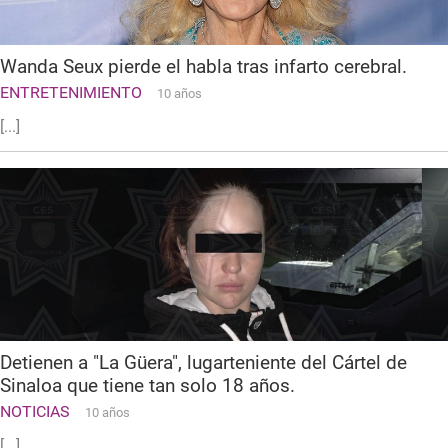
Wanda Seux pierde el habla tras infarto cerebral.
ENTRETENIMIENTO
10 años
[...]
Detienen a "La Güera", lugarteniente del Cártel de
Sinaloa que tiene tan solo 18 años.
NOTICIAS
10 años
[...]