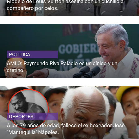
Modelo de Louis Vuitton asesina con un cuchillo a
compañero por celos.
POLITICA
AMLO: Raymundo Riva Palacio es un cínico y un
cretino.
DEPORTES
A los 79 años de edad, fallece el ex boxeador José
"Mantequilla" Nápoles.