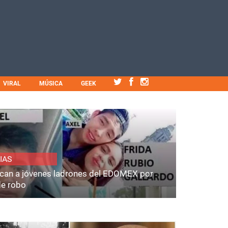
VIRAL
MÚSICA
GEEK
IAS
fican a jóvenes ladrones del EDOMEX por
de robo