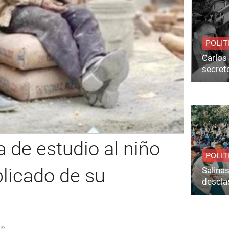
POLIT
Carlos 
secret
 de estudio al niño
POLIT
plicado de su
Salina
desclas