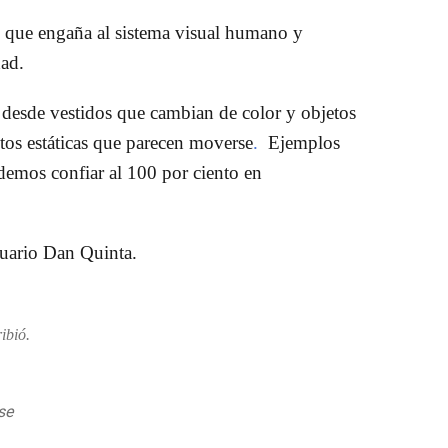
n que engaña al sistema visual humano
y
idad.
, desde vestidos que cambian de color y objetos
otos estáticas que parecen moverse
.
Ejemplos
emos confiar al 100 por ciento en
uario
Dan Quinta.
ibió.
ose
pic.twitter.com/aYOZGAY6kP