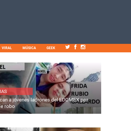
VIRAL
MÚSICA
GEEK
IAS
fican a jóvenes ladrones del EDOMEX por
de robo