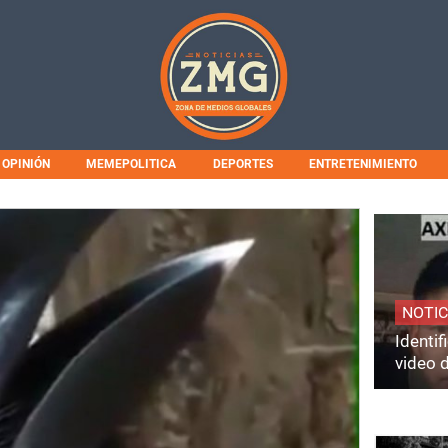
OPINIÓN
MEMEPOLITICA
DEPORTES
ENTRETENIMIENTO
NOTIC
Identi
video 