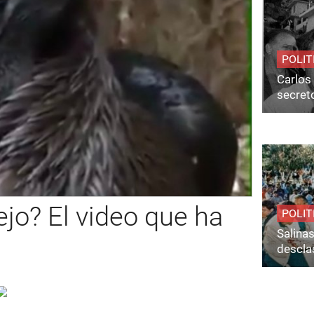
POLIT
Carlos 
secret
jo? El video que ha
POLIT
Salina
desclas