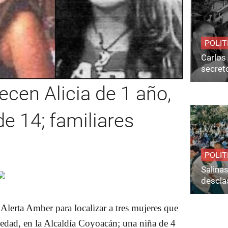
POLIT
Carlos 
secret
cen Alicia de 1 año,
de 14; familiares
POLIT
Salina
desclas
 Alerta Amber para localizar a tres mujeres que
edad, en la Alcaldía Coyoacán; una niña de 4