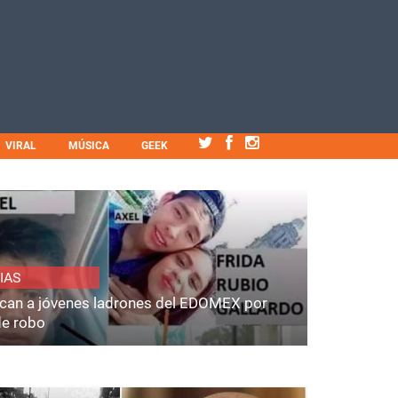
VIRAL
MÚSICA
GEEK
IAS
fican a jóvenes ladrones del EDOMEX por
de robo