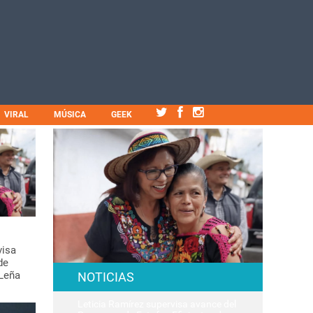
VIRAL
MÚSICA
GEEK
visa
de
 Leña
NOTICIAS
Leticia Ramírez supervisa avance del