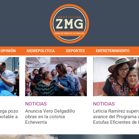
OPINIÓN
MEMEPOLITICA
DEPORTES
ENTRETENIMIENTO
NOTICIAS
NOTICIAS
rega pozo
Anuncia Vero Delgadillo
Leticia Ramírez super
potable a
obras en la colonia
avance del Programa 
Echeverría
Estufas Eficientes de
para el Bienestar