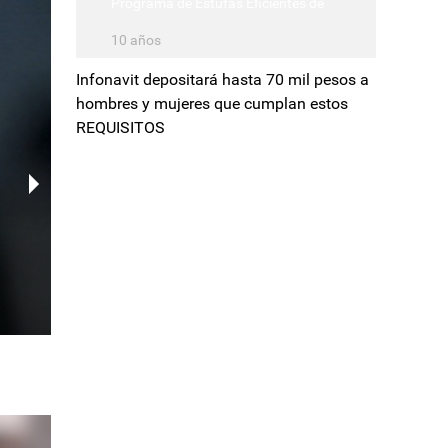
Programa de Estufas Eficientes de
Leña para el Bienestar
10 años
Infonavit depositará hasta 70 mil pesos a
hombres y mujeres que cumplan estos
REQUISITOS
OPINIÓN
OPINIÓN
OPINIÓN
Jalisco: la disputa por la legitimi
Sheinbaum: aprobada a pesar d
Pulpo camionero: privatizar ganan