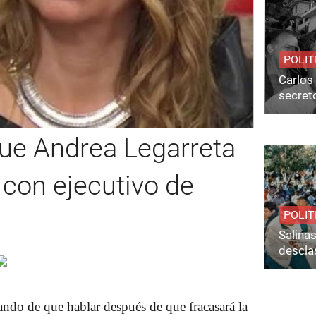
POLIT
Carlos 
secret
ue Andrea Legarreta
n con ejecutivo de
POLIT
Salina
desclas
ndo de que hablar después de que fracasará la