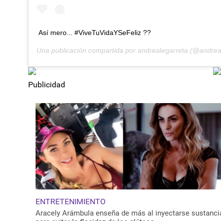
Así mero... #ViveTuVidaYSeFeliz ??
Una publicación compartida por
andrealegarreta
(@andreal
Publicidad
ENTRETENIMIENTO
Aracely Arámbula enseña de más al inyectarse sustanci