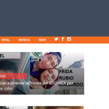
VIRAL
MÚSICA
GEEK
IAS
fican a jóvenes ladrones del EDOMEX por
de robo