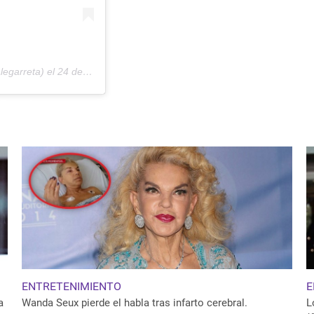
egarreta) el
24 de Ago de 2019 a las 2:14 PDT
ENTRETENIMIENTO
E
a
Wanda Seux pierde el habla tras infarto cerebral.
L