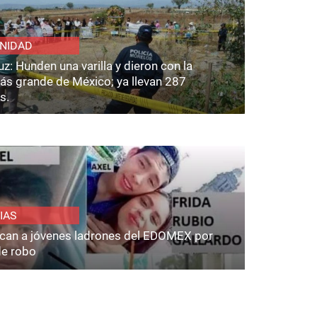
NIDAD
z: Hunden una varilla y dieron con la
ás grande de México; ya llevan 287
s.
IAS
fican a jóvenes ladrones del EDOMEX por
de robo