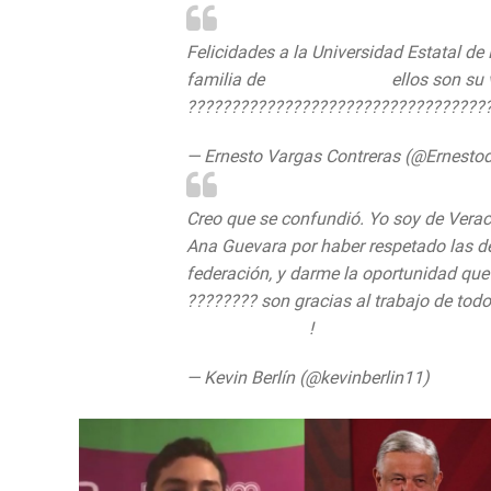
Felicidades a la Universidad Estatal de
familia de
@kevinberlin11
ellos son su 
??????????????????????????????????
— Ernesto Vargas Contreras (@Ernesto
Creo que se confundió. Yo soy de Vera
Ana Guevara por haber respetado las de
federación, y darme la oportunidad que
???????? son gracias al trabajo de todo
@AnaGGuevara
!
@lopezobrador_
pic.t
— Kevin Berlín (@kevinberlin11)
August