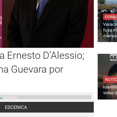
COMU
Veracru
fosa m
cuerpo
a Ernesto D’Alessio;
na Guevara por
NOTIC
Identi
video 
ESCENICA