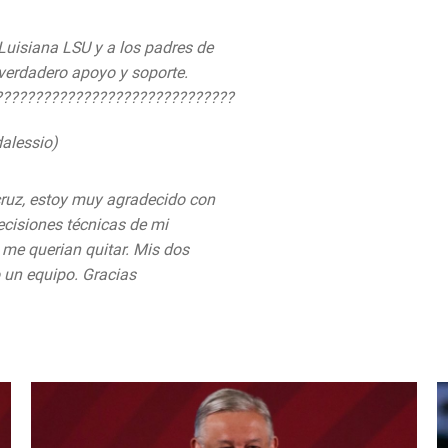
 Luisiana LSU y a los padres de
verdadero apoyo y soporte.
??????????????????????????????
dalessio)
August 6, 2019
cruz, estoy muy agradecido con
cisiones técnicas de mi
 me querian quitar. Mis dos
 un equipo. Gracias
witter.com/qfFpFwXQiP
 6, 2019