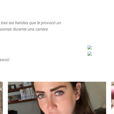
ras las heridas que le provocó un
asiones durante una carrera
itter.com/k6REkzFoBX
asco)
August 20, 2019