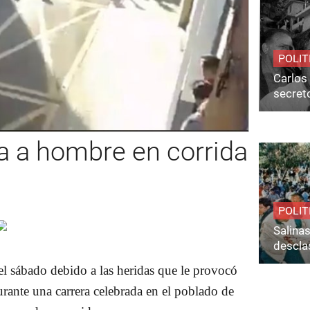
POLIT
Carlos 
secret
da a hombre en corrida
POLIT
Salina
desclas
l sábado debido a las
heridas
que le provocó
durante una
carrera
celebrada en el poblado de