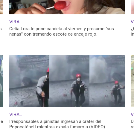
VIRAL
V
s
Celia Lora le pone candela al viernes y presume "sus
¿
nenas" con tremendo escote de encaje rojo.
i
VIRAL
V
le
Irresponsables alpinistas ingresan a cráter del
D
Popocatépetl mientras exhala fumarola (VIDEO)
r