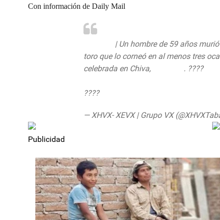
Con información de Daily Mail
#Mundo
| Un hombre de 59 años murió t
toro que lo corneó en al menos tres oc
celebrada en Chiva,
#España
. ????
????
https://t.co/dYDWZ2VNpL
pic.tw
— XHVX- XEVX | Grupo VX (@XHVXTab
Publicidad