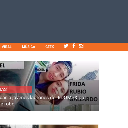
VIRAL
MÚSICA
GEEK
IAS
fican a jóvenes ladrones del EDOMEX por
de robo