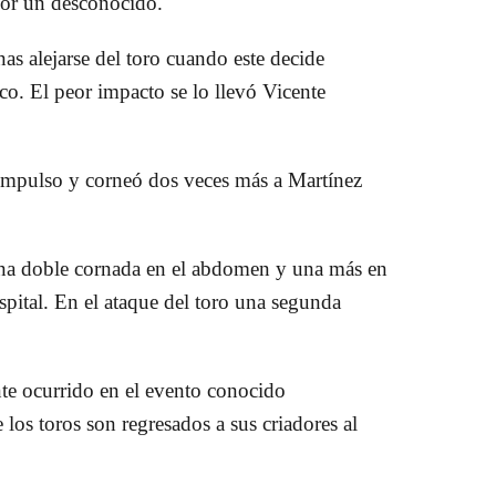
por un desconocido.
as alejarse del toro cuando este decide
ico
. El peor impacto se lo llevó
Vicente
 impulso y corneó dos veces más a Martínez
una
doble cornada en el abdomen y una más en
spital. En el ataque del toro una segunda
nte ocurrido en el evento conocido
los toros son regresados a sus criadores al