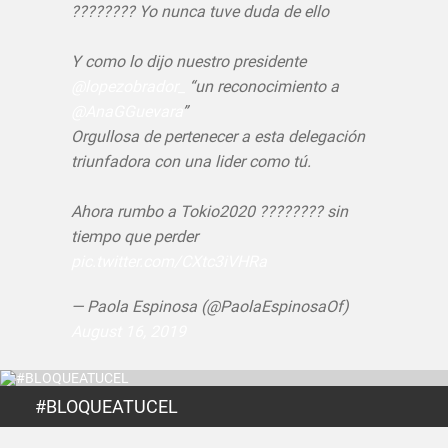
???????? Yo nunca tuve duda de ello
Y como lo dijo nuestro presidente
@lopezobrador_
“un reconocimiento a
@AnaGGuevara
”
Orgullosa de pertenecer a esta delegación
triunfadora con una lider como tú.
Ahora rumbo a Tokio2020 ???????? sin
tiempo que perder
pic.twitter.com/CXtc3iVHRa
— Paola Espinosa (@PaolaEspinosaOf)
August 16, 2019
#BLOQUEATUCEL