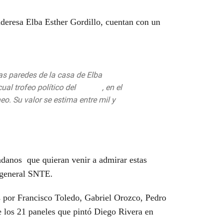
lideresa Elba Esther Gordillo, cuentan con un
as paredes de la casa de Elba
ual trofeo político del
#SNTE
, en el
o. Su valor se estima entre mil y
.com/EzoE5YvLaJ
ugust 23, 2019
dadanos que quieran venir a admirar estas
o general SNTE.
as por Francisco Toledo, Gabriel Orozco, Pedro
e los 21 paneles que pintó Diego Rivera en