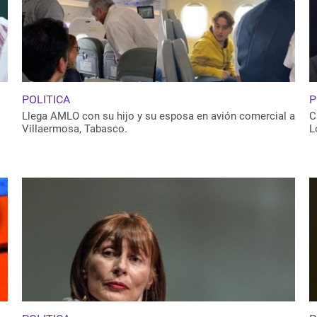
POLITICA
P
Llega AMLO con su hijo y su esposa en avión comercial a
C
Villaermosa, Tabasco.
L