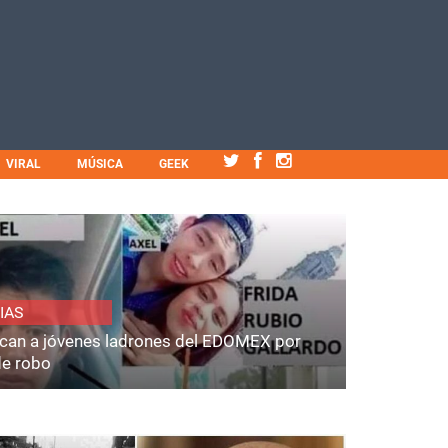
VIRAL
MÚSICA
GEEK
IAS
fican a jóvenes ladrones del EDOMEX por
de robo