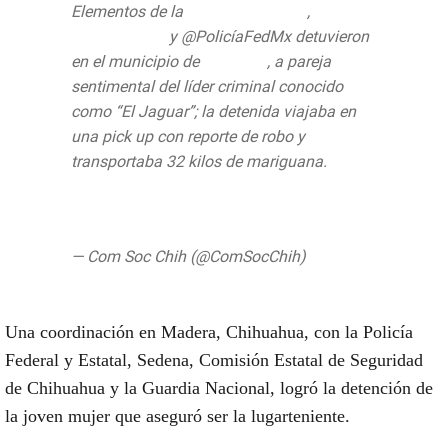
Elementos de la
@ces_chihuahua
,
@SEDENAmx
y @PolicíaFedMx detuvieron
en el municipio de
#Madera
, a pareja
sentimental del líder criminal conocido
como “El Jaguar”; la detenida viajaba en
una pick up con reporte de robo y
transportaba 32 kilos de mariguana.
https://t.co/Q6zZsbFnVH
pic.twitter.com/IUMK9aNFMY
— Com Soc Chih (@ComSocChih)
August
16, 2019
Una coordinación en Madera, Chihuahua, con la Policía
Federal y Estatal, Sedena, Comisión Estatal de Seguridad
de Chihuahua y la Guardia Nacional, logró la detención de
la joven mujer que aseguró ser la lugarteniente.