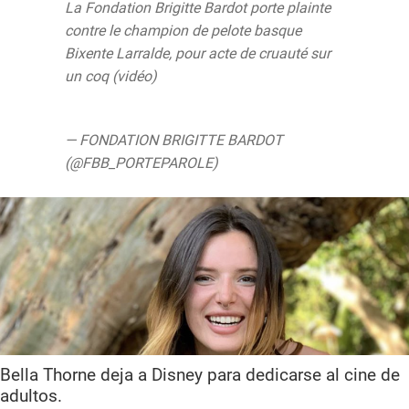
La Fondation Brigitte Bardot porte plainte
contre le champion de pelote basque
Bixente Larralde, pour acte de cruauté sur
un coq (vidéo)
https://t.co/wYhJ8lKBfs
pic.twitter.com/J4KagJEEAx
— FONDATION BRIGITTE BARDOT
(@FBB_PORTEPAROLE)
August 9, 2019
Bella Thorne deja a Disney para dedicarse al cine de
adultos.