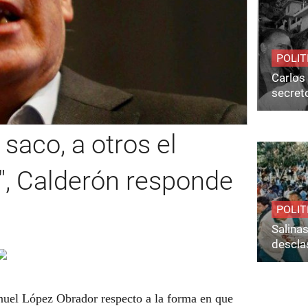
POLIT
Carlos 
secret
saco, a otros el
", Calderón responde
POLIT
Salina
desclas
nuel López Obrador respecto a la forma en que