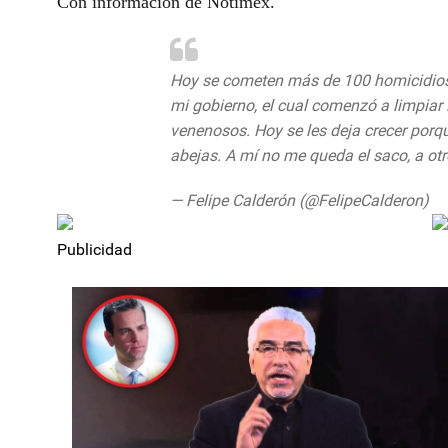
Con información de Notimex.
Hoy se cometen más de 100 homicidios al
mi gobierno, el cual comenzó a limpiar
venenosos. Hoy se les deja crecer porq
abejas. A mí no me queda el saco, a otr
— Felipe Calderón (@FelipeCalderon)
Au
Publicidad