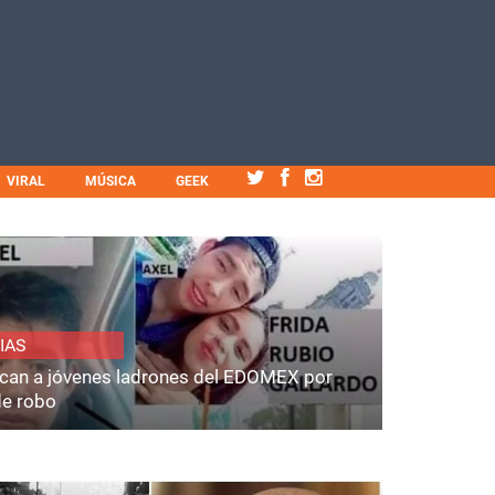
VIRAL
MÚSICA
GEEK
IAS
fican a jóvenes ladrones del EDOMEX por
de robo