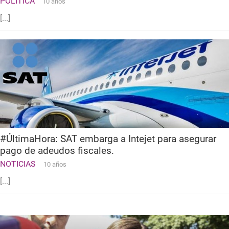
POLITICA
10 años
[...]
#ÚltimaHora: SAT embarga a Intejet para asegurar
pago de adeudos fiscales.
NOTICIAS
10 años
[...]