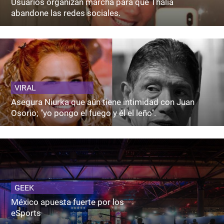
Usuarios organizan marcha para que Thalía
abandone las redes sociales.
VIRAL
Asegura Niurka que aún tiene intimidad con Juan
Osorio; "yo pongo el fuego y él el leño".
GEEK
México apuesta fuerte por los
eSports