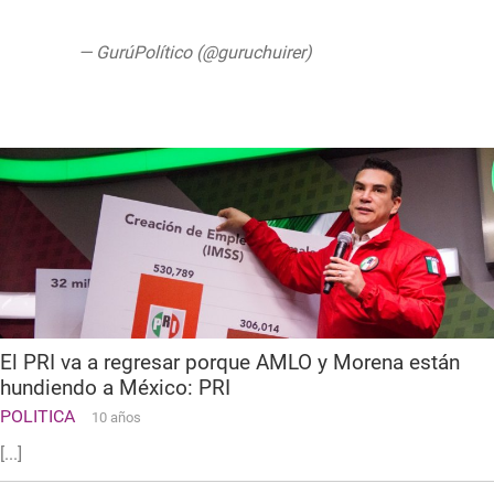
pic.twitter.com/7Fe9YpLuXN
— GurúPolítico (@guruchuirer)
September
8, 2019
El PRI va a regresar porque AMLO y Morena están
hundiendo a México: PRI
POLITICA
10 años
[...]