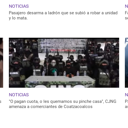
NOTICIAS
N
Pasajero desarma a ladrón que se subió a robar a unidad
F
y lo mata.
s
NOTICIAS
N
s
"O pagan cuota, o les quemamos su pinche casa", CJNG
P
amenaza a comerciantes de Coatzacoalcos
a