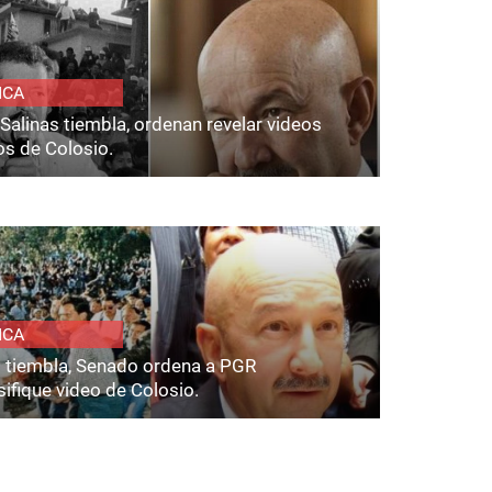
ICA
Salinas tiembla, ordenan revelar videos
os de Colosio.
ICA
s tiembla, Senado ordena a PGR
ifique video de Colosio.