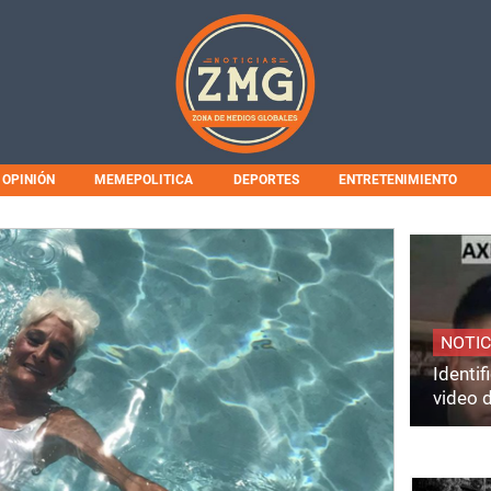
OPINIÓN
MEMEPOLITICA
DEPORTES
ENTRETENIMIENTO
NOTIC
Identi
video 