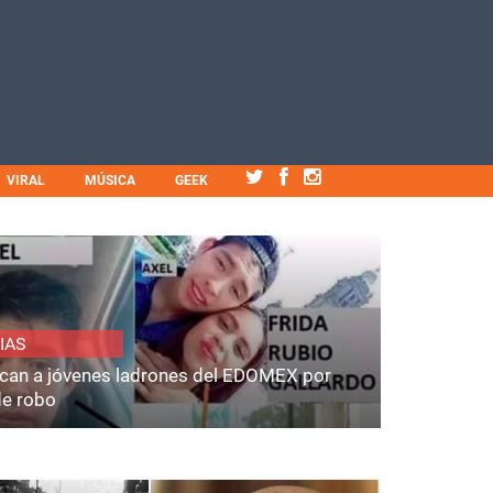
VIRAL
MÚSICA
GEEK
IAS
fican a jóvenes ladrones del EDOMEX por
de robo