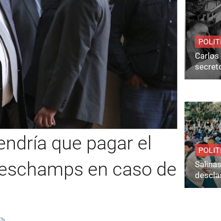
POLIT
Carlos 
secret
endría que pagar el
POLIT
Deschamps en caso de
Salina
desclas