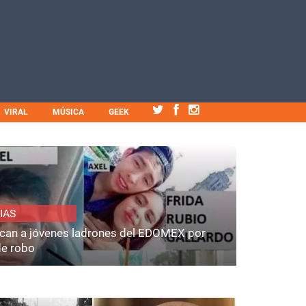
VIRAL
MÚSICA
GEEK
IAS
fican a jóvenes ladrones del EDOMEX por
de robo