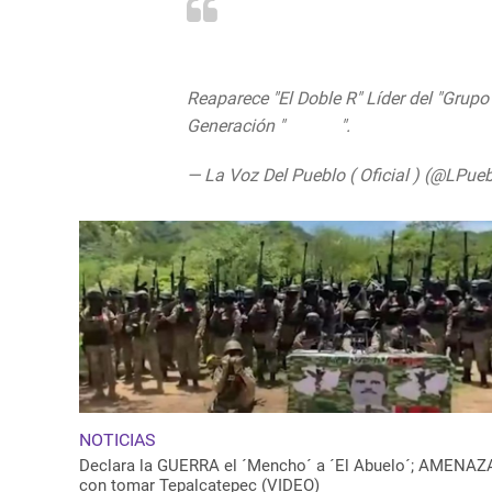
#OJO
#Guanajuato
#México
Reaparece "El Doble R" Líder del "Grupo 
Generación "
#CJNG
".
#Guerrajuato
pic.
— La Voz Del Pueblo ( Oficial ) (@LPue
NOTICIAS
Declara la GUERRA el ´Mencho´ a ´El Abuelo´; AMENAZ
con tomar Tepalcatepec (VIDEO)