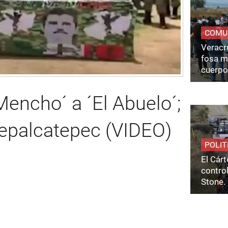
COMU
Veracru
fosa m
cuerpo
encho´ a ´El Abuelo´;
palcatepec (VIDEO)
POLIT
El Cárt
control
Stone.