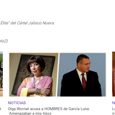
Élite" del Cártel Jalisco Nueva
twitter.com/9bJyUN3R5y
blo2)
July 22, 2020
NOTICIAS
N
A
Olga Wornat acusa a HOMBRES de García Luna:
L
´Amenazaban a mis hijos´
i