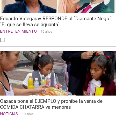
Eduardo Videgaray RESPONDE al ´Diamante Nego´:
´El que se lleva se aguanta´
ENTRETENIMIENTO
10 años
[...]
Oaxaca pone el EJEMPLO y prohíbe la venta de
COMIDA CHATARRA va menores
NOTICIAS
10 años