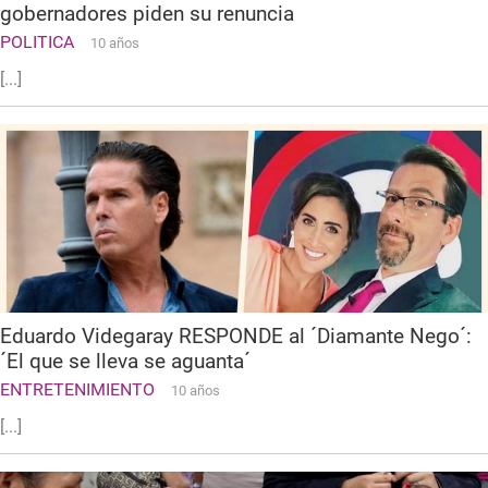
gobernadores piden su renuncia
POLITICA
10 años
[...]
Eduardo Videgaray RESPONDE al ´Diamante Nego´:
´El que se lleva se aguanta´
ENTRETENIMIENTO
10 años
[...]