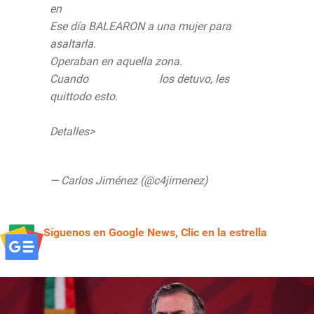
en
@TlalpanAl
Ese día BALEARON a una mujer para
asaltarla.
Operaban en aquella zona.
Cuando
@SSC_CDMX
los detuvo, les
quittodo esto.
Detalles>
https://t.co/2W8jMGXcKQ
pic.twitter.com/NyHEm98fSi
— Carlos Jiménez (@c4jimenez)
August 1,
2020
Síguenos en Google News, Clic en la estrella