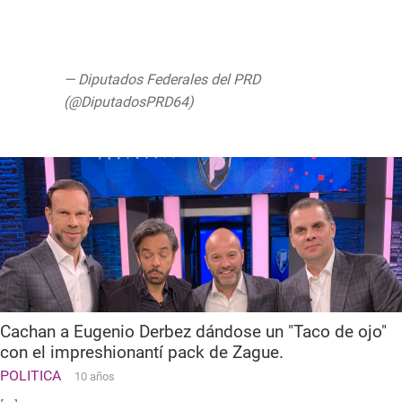
https://t.co/h0rlOhFmY8
#LibresEIguales
#DiputadasPRD
pic.twitter.com/GilKjClo10
— Diputados Federales del PRD
(@DiputadosPRD64)
September 10, 2019
Cachan a Eugenio Derbez dándose un "Taco de ojo"
con el impreshionantí pack de Zague.
POLITICA
10 años