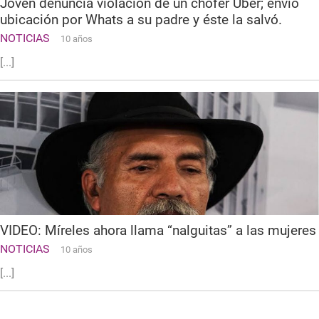
Joven denuncia violación de un chofer Uber; envió
ubicación por Whats a su padre y éste la salvó.
NOTICIAS
10 años
[...]
VIDEO: Míreles ahora llama “nalguitas” a las mujeres
NOTICIAS
10 años
[...]