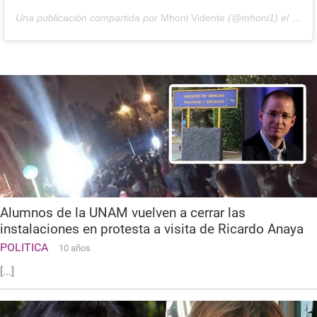
Una publicación compartida por
Mhoni Vidente
(@mhoni1) el
10 de
Alumnos de la UNAM vuelven a cerrar las
instalaciones en protesta a visita de Ricardo Anaya
POLITICA
10 años
[...]