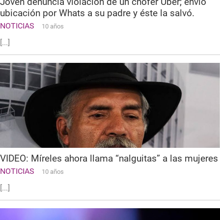
Joven denuncia violación de un chofer Uber; envió
ubicación por Whats a su padre y éste la salvó.
NOTICIAS
10 años
[...]
VIDEO: Míreles ahora llama “nalguitas” a las mujeres
NOTICIAS
10 años
[...]