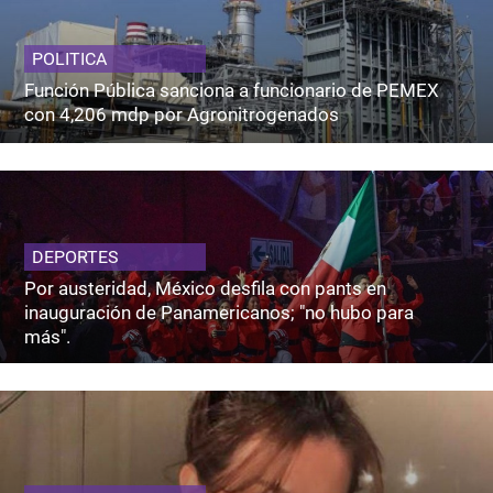
POLITICA
Función Pública sanciona a funcionario de PEMEX
con 4,206 mdp por Agronitrogenados
DEPORTES
Por austeridad, México desfila con pants en
inauguración de Panamericanos; "no hubo para
más".