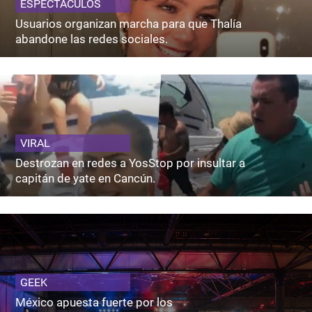
ESPECTACULOS
Usuarios organizan marcha para que Thalía
abandone las redes sociales.
VIRAL
Destrozan en redes a YosStop por insultar a
capitán de yate en Cancún.
GEEK
México apuesta fuerte por los