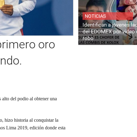
NOTICIAS
Identifican a jóvenes l
del EDOMEX por video 
robo
primero oro
ndo.
lto del podio al obtener una
so
, hizo historia al conquistar la
nos Lima 2019
, edición donde esta