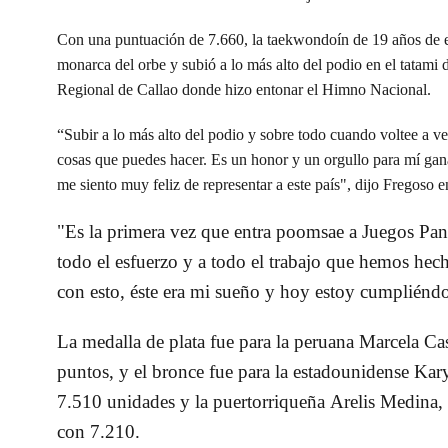
Con una puntuación de
7.660
, la taekwondoín de
19 años de
monarca del orbe y subió a lo más alto del podio en el tatami 
Regional
de
Callao
donde hizo entonar el
Himno Nacional.
“Subir a lo más alto del podio y sobre todo cuando voltee a v
cosas que puedes hacer. Es un honor y un orgullo para mí gan
me siento muy feliz de representar a este país", dijo
Fregoso
e
"Es la primera vez que entra poomsae a
Juegos Pan
todo el esfuerzo y a todo el trabajo que hemos hech
con esto, éste era mi sueño y hoy estoy cumpliéndo
La medalla de plata fue para la peruana
Marcela Cas
puntos, y el bronce fue para la estadounidense
Kar
7.510 unidades y la puertorriqueña
Arelis Medina
,
con 7.210.