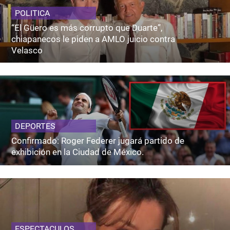
POLITICA
“El Güero es más corrupto que Duarte”,
chiapanecos le piden a AMLO juicio contra
Velasco
DEPORTES
Confirmado: Roger Federer jugará partido de
exhibición en la Ciudad de México.
ESPECTACULOS