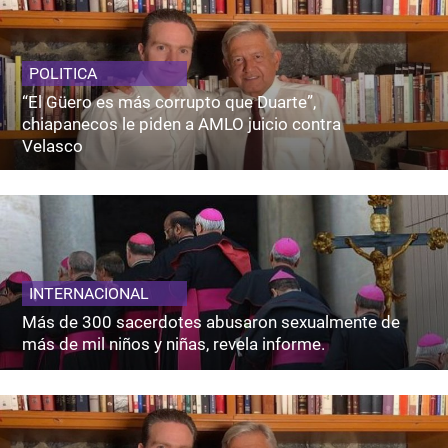
POLITICA
“El Güero es más corrupto que Duarte”,
chiapanecos le piden a AMLO juicio contra
Velasco
INTERNACIONAL
Más de 300 sacerdotes abusaron sexualmente de
más de mil niños y niñas, revela informe.