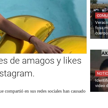
COMU
Veracru
fosa m
cuerpo
es de amagos y likes
nstagram.
NOTIC
Identi
video 
que compartió en sus redes sociales han causado