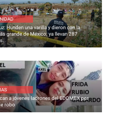
NIDAD
z: Hunden una varilla y dieron con la
ás grande de México; ya llevan 287
s.
IAS
fican a jóvenes ladrones del EDOMEX por
de robo