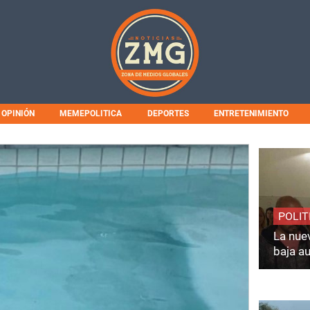
OPINIÓN
MEMEPOLITICA
DEPORTES
ENTRETENIMIENTO
POLIT
La nuev
baja a