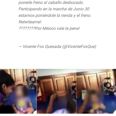
ponerle freno al caballo desbocado.
Participando en la marcha de Junio 30
estamos poniéndole la rienda y el freno.
Retwiteame!
????????Por México vale la pena!
https://t.co/V5AOvmNSuA
— Vicente Fox Quesada (@VicenteFoxQue)
June 23, 2019