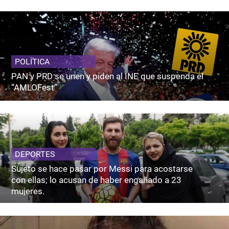
POLITICA
PAN y PRD se unen y piden al INE que suspenda el
“AMLOFest”
DEPORTES
Sujeto se hace pasar por Messi para acostarse
con ellas; lo acusan de haber engañado a 23
mujeres.