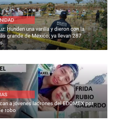
NIDAD
z: Hunden una varilla y dieron con la
ás grande de México; ya llevan 287
s.
IAS
fican a jóvenes ladrones del EDOMEX por
de robo