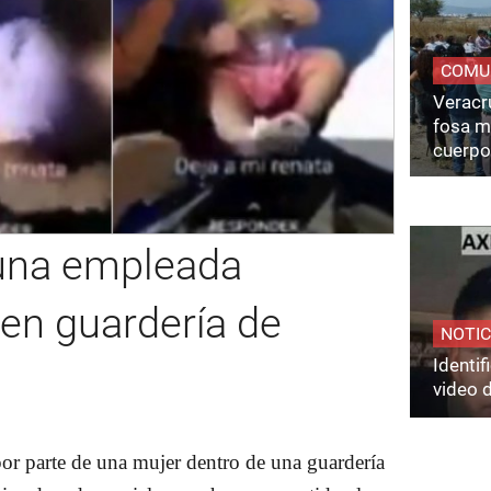
COMU
Veracru
fosa m
cuerpo
una empleada
 en guardería de
NOTIC
Identi
video 
or parte de una mujer dentro de una guardería