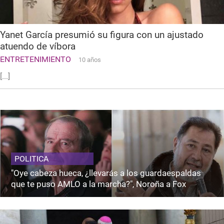
Yanet García presumió su figura con un ajustado
atuendo de víbora
ENTRETENIMIENTO
10 años
[...]
POLITICA
"Oye cabeza hueca, ¿llevarás a los guardaespaldas
que te puso AMLO a la marcha?", Noroña a Fox