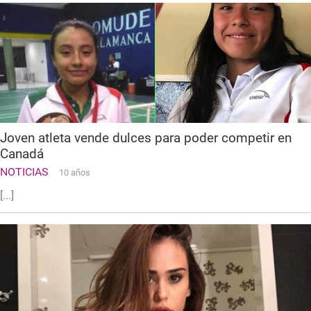
Joven atleta vende dulces para poder competir en
Canadá
NOTICIAS
10 años
[...]