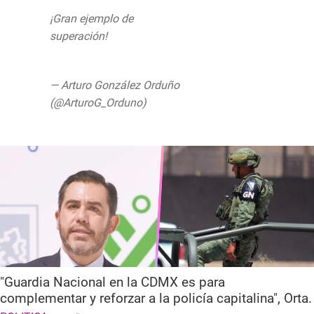
¡Gran ejemplo de
superación!
@Radio_Formula
pic.twitter.com/K8y8ERX2N7
— Arturo González Orduño
(@ArturoG_Orduno)
28 de junio de 2019
"Guardia Nacional en la CDMX es para
complementar y reforzar a la policía capitalina", Orta.