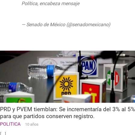
Política, encabeza mensaje
https://t.co/dvJN4z2V0k
— Senado de México (@senadomexicano)
June 28, 2019
PRD y PVEM tiemblan: Se incrementaría del 3% al 5%
para que partidos conserven registro.
POLITICA
10 años
[...]