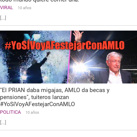
VIRAL
10 años
[...]
"El PRIAN daba migajas, AMLO da becas y
pensiones", tuiteros lanzan
#YoSíVoyAFestejarConAMLO
POLITICA
10 años
[...]