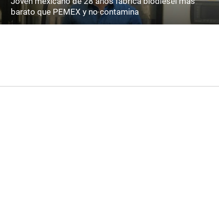
Joven mexicano de 28 años fabrica biodiésel más
barato que PEMEX y no contamina