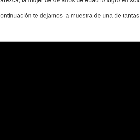
 parezca, la mujer de 69 años de edad lo logró en so
continuación te dejamos la muestra de una de tantas