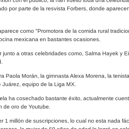
exión con el público, la han vuelto toda una celebrid
tado por parte de la resvista Forbers, donde apare
aparece como "Promotora de la comida rural tradicio
 cocina mexicana en bastantes ocasiones.
jer junto a otras celebridades como, Salma Hayek y
.
ra Paola Morán, la gimnasta Alexa Morena, la tenist
 Juárez, equipo de la Liga MX.
a ha cosechado bastante éxito, actualmente cuenta 
n de oro de Youtube.
er 1 millón de suscripciones, lo cual no esta nada fá