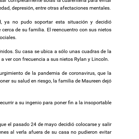
sar completamente solas la cuarentena para evitar
edad, depresión, entre otras afectaciones mentales.
 ya no pudo soportar esta situación y decidió
 cerca de su familia. El reencuentro con sus nietos
ociales.
nidos. Su casa se ubica a sólo unas cuadras de la
a ver con frecuencia a sus nietos Rylan y Lincoln.
urgimiento de la pandemia de coronavirus, que la
poner su salud en riesgo, la familia de Maureen dejó
currir a su ingenio para poner fin a la insoportable
 que el pasado 24 de mayo decidió colocarse y salir
enes al verla afuera de su casa no pudieron evitar