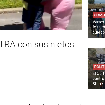
COMU
Veracru
fosa m
cuerpo
RA con sus nietos
POLIT
El Cárt
control
Stone.