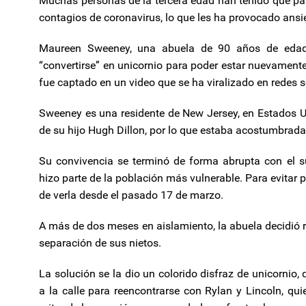
Muchas personas de la tercera edad han tenido que pa
contagios de coronavirus, lo que les ha provocado ansi
Maureen Sweeney, una abuela de 90 años de edad,
“convertirse” en unicornio para poder estar nuevamente
fue captado en un video que se ha viralizado en redes s
Sweeney es una residente de New Jersey, en Estados U
de su hijo Hugh Dillon, por lo que estaba acostumbrada 
Su convivencia se terminó de forma abrupta con el s
hizo parte de la población más vulnerable. Para evitar 
de verla desde el pasado 17 de marzo.
A más de dos meses en aislamiento, la abuela decidió re
separación de sus nietos.
La solución se la dio un colorido disfraz de unicornio,
a la calle para reencontrarse con Rylan y Lincoln, qui