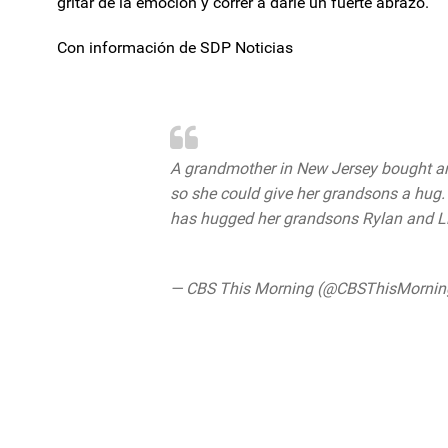
gritar de la emoción y correr a darle un fuerte abrazo.
Con información de SDP Noticias
A grandmother in New Jersey bought an 
so she could give her grandsons a hug. 
has hugged her grandsons Rylan and Li
pic.twitter.com/P2FwwsaKCJ
— CBS This Morning (@CBSThisMorni