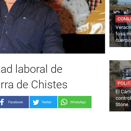
COMU
Veracru
fosa m
cuerpo
dad laboral de
rra de Chistes
POLIT
El Cárt
control
Stone.