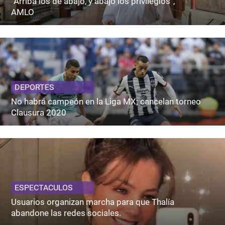
“Arriba los de abajo, y abajo los privilegios”,
AMLO
DEPORTES
No habrá campeón en la Liga MX; cancelan torneo
Clausura 2020
ESPECTACULOS
Usuarios organizan marcha para que Thalía
abandone las redes sociales.