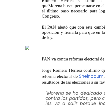
Romero Herrera
se sumó a los
que
Morena
busca perpetuarse en el
el último paso necesario para log
Congreso.
El
PAN
alertó que con este cambio
oposición y frenarla para que en l
de ley.
PAN va contra reforma electoral d
Jorge Romero Herrera
confirmó que
Sheinbaum
reforma electoral de
resultados de las elecciones a su fav
“Morena se ha dedicado a
contra los partidos, pero 
les va a salir porque i