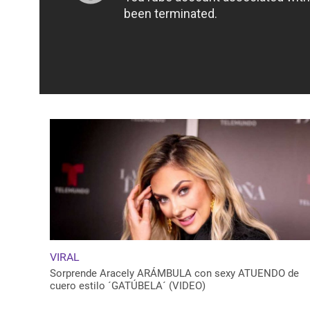
VIRAL
Sorprende Aracely ARÁMBULA con sexy ATUENDO de
cuero estilo ´GATÚBELA´ (VIDEO)