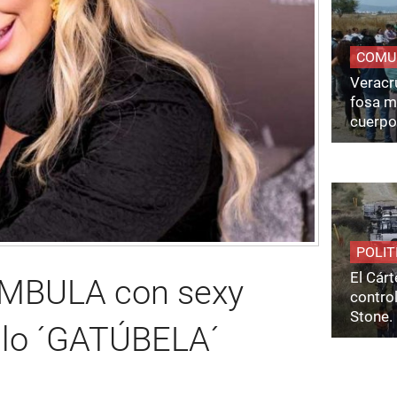
COMU
Veracru
fosa m
cuerpo
POLIT
El Cárt
ÁMBULA con sexy
control
Stone.
ilo ´GATÚBELA´