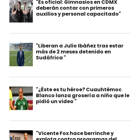
"Es oficial: Gimnasios en CDMX
deberán contar con primeros
auxilios y personal capacitado"
"Liberan a Julio Ibáñez tras estar
más de 2 meses detenido en
Sudáfrica "
"¿Éste es tu héroe? Cuauhtémoc
Blanco lanza grosería a niño que le
pidió un video "
"Vicente Fox hace berrinche y
explota contra programas del