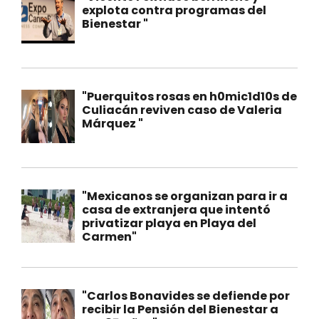
explota contra programas del
Bienestar "
"Puerquitos rosas en h0mic1d10s de
Culiacán reviven caso de Valeria
Márquez "
"Mexicanos se organizan para ir a
casa de extranjera que intentó
privatizar playa en Playa del
Carmen"
"Carlos Bonavides se defiende por
recibir la Pensión del Bienestar a