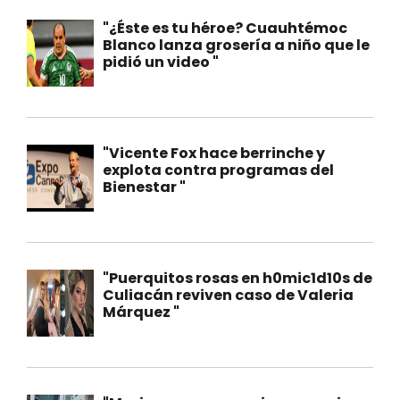
"¿Éste es tu héroe? Cuauhtémoc
Blanco lanza grosería a niño que le
pidió un video "
"Vicente Fox hace berrinche y
explota contra programas del
Bienestar "
"Puerquitos rosas en h0mic1d10s de
Culiacán reviven caso de Valeria
Márquez "