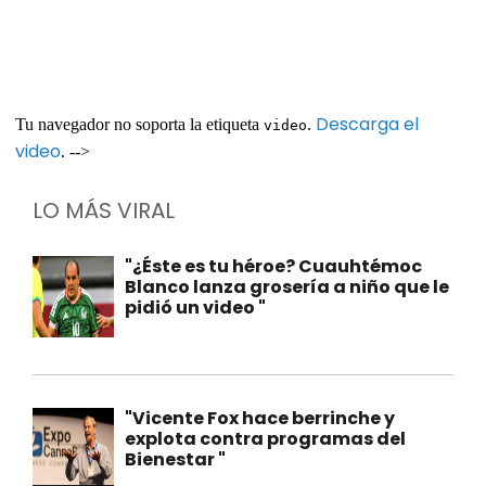
Descarga el
Tu navegador no soporta la etiqueta
.
video
video
. -->
LO MÁS VIRAL
"¿Éste es tu héroe? Cuauhtémoc
Blanco lanza grosería a niño que le
pidió un video "
"Vicente Fox hace berrinche y
explota contra programas del
Bienestar "