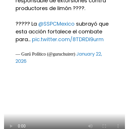
responsable de extorsiones contra
productores de limón ????.
????? La
@SSPCMexico
subrayó que
esta acción fortalece el combate
para…
pic.twitter.com/8TDRDi9urm
January 22,
— Gurú Político (@guruchuirer)
2026