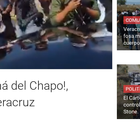
COMU
Veracru
fosa m
cuerpo
á del Chapo!,
POLIT
El Cárt
racruz
control
Stone.