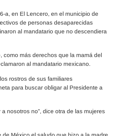
26-a, en El Lencero, en el municipio de
olectivos de personas desaparecidas
minaron al mandatario que no descendiera
le, como más derechos que la mamá del
reclamaron al mandatario mexicano.
os rostros de sus familiares
eta para buscar obligar al Presidente a
 a nosotros no”, dice otra de las mujeres
e de México el saludo que hizo a la madre