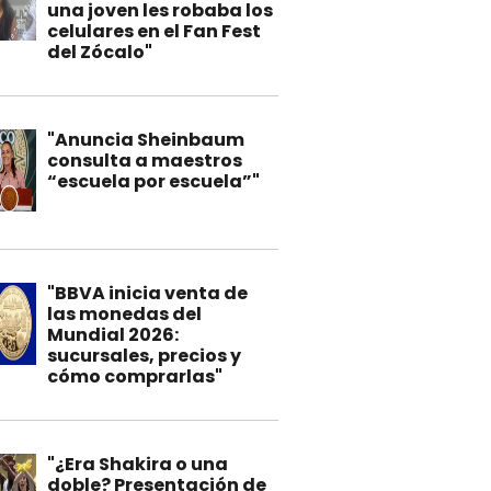
una joven les robaba los
celulares en el Fan Fest
del Zócalo"
"Anuncia Sheinbaum
consulta a maestros
“escuela por escuela”"
"BBVA inicia venta de
las monedas del
Mundial 2026:
sucursales, precios y
cómo comprarlas"
"¿Era Shakira o una
doble? Presentación de