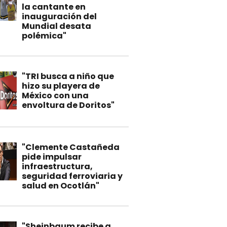
la cantante en
inauguración del
Mundial desata
polémica"
"TRI busca a niño que
hizo su playera de
México con una
envoltura de Doritos"
"Clemente Castañeda
pide impulsar
infraestructura,
seguridad ferroviaria y
salud en Ocotlán"
"Sheinbaum recibe a