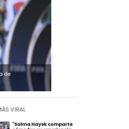
a de
MÁS VIRAL
"Salma Hayek comparte