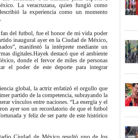
México. La veracruzana, quien fungió como
escribió la experiencia como un momento
.
an del futbol,
fue el honor de mi vida poder
artido inaugural ayer
en la Ciudad de México,
nados”, manifestó la intérprete mediante un
mas digitales.
Hayek destacó que el ambiente
México
, donde el fervor de miles de personas
atar el poder de este deporte para integrar
iencia global,
la actriz enfatizó el orgullo que
rimer partido de la competencia
, subrayando la
nerar vínculos entre naciones. “La energía y el
on ayer son un recordatorio de que el futbol
rtunada y feliz de ser parte de este histórico
Estadio Ciudad de México
resultó uno de los