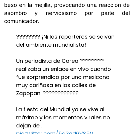
beso en la mejilla, provocando una reacción de
asombro y nerviosismo por parte del
comunicador.
???????? ¡Ni los reporteros se salvan
del ambiente mundialista!
Un periodista de Corea ????????
realizaba un enlace en vivo cuando
fue sorprendido por una mexicana
muy cariñosa en las calles de
Zapopan. ????????????
La fiesta del Mundial ya se vive al
máximo y los momentos virales no
dejan de…
pic.twitter.com/5g3gd6VS5V